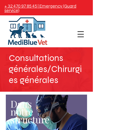
+ 32 470 97 85 45 | Emergency (Guard
service)
Consultations
générales/Chirurgi
es générales
Dans
notre
structure