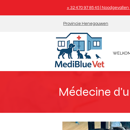
+ 32 470 97 85 45 | Noodgevalle
Provincie Henegouwen
WELKO
Médecine d'