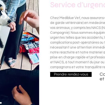
Service d'urgen
s/
Chez Mediblue Vet, nous assurons 
de garde vétérinaire) en médecine
vos animaux, y compris les NACS 
Compagnie). Nous sommes équipés p
urgentes telles que les accidents, 
complications post-opératoires ou 
nécessitant une attention immédia
notre réactivité et notre matériel
prise en charge rapide et professio
et NACS, à tout moment du jour ou 
compagnons et votre tranquillité re
Co
Prendre rendez-vous
et